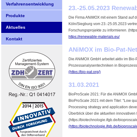
Verfahrensentwicklung
23.-25.05.2023 Renewab
Produkte
Die Firma ANiMOX mit einem Stand auf d
Köln/Siegburg vom 23.-25.05.2023 vertre
Aktuelles
Forschungsprojekte zu informieren. (http
https://renewable-materials.eu/
Kontakt
ANiMOX im Bio-Pat-Ne
Die ANiMOX GmbH arbeitet aktiv im Bio-Pa
Prozessanalysentechniken in Bioprozessen 
(https://bio-pat.org/)
31.03.2021
BioProScale 2021: Für die ANiMOX GmbH 
BioProScale 2021 mit dem Titel: "Low qual
Processing strategy and application deve
Überblick über die aktuellen innovativen 
(https://biotechnologie.ifgb.de/bioprosca
(https://biotechnologie.ifgb.de/bioprosca