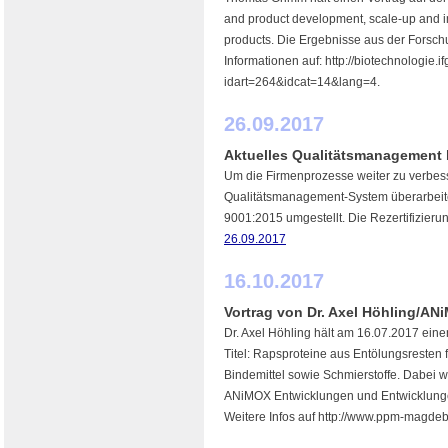
and product development, scale-up and im
products. Die Ergebnisse aus der Forsc
Informationen auf: http://biotechnologie.i
idart=264&idcat=14&lang=4.
26.09.2017
Aktuelles Qualitätsmanagement
Um die Firmenprozesse weiter zu verbe
Qualitätsmanagement-System überarbeit
9001:2015 umgestellt. Die Rezertifizieru
26.09.2017
16.10.2017
Vortrag von Dr. Axel Höhling/AN
Dr. Axel Höhling hält am 16.07.2017 eine
Titel: Rapsproteine aus Entölungsresten 
Bindemittel sowie Schmierstoffe. Dabei
ANiMOX Entwicklungen und Entwicklungen 
Weitere Infos auf http://www.ppm-magdeb